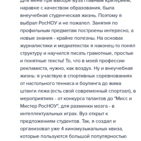
Для меня при выборе вуза главным критерием,
наравне с качеством образования, была
внеучебная студенческая жизнь. Поэтому я
выбрал РосНОУ и не пожалел. Занятия по
профильным предметам построены интересно, а
новые знания - крайне полезны. На основах
журналистики и медиатекстах я наконец-то понял
структуру и научился писать грамотные, простые
и понятные тексты! То, что в моей профессии
рекламиста, нужно, как воздух. Ну и внеучебная
жизнь: я участвую в спортивных соревнованиях
от настольного тенниса и боулинга до жима
штанги лежа (есть свой современный спортзал), в
мероприятиях - от конкурса талантов до "Мисс и
Мистер РосНОУ", для разминки мозга - в
интеллектуальных играх. Вуз открыт к
предложениям студентов. Так, я создал и
организовал уже 4 киномузыкальных квиза,
которые пользуются большой популярностью