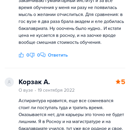
заканчиваю Гуманитарный институт и за все
время обучения у меня ни разу не появилась
мысль о желании отчислиться. Для сравнения: в
гос вузе я два раза брала академ и еле добилась
бакалавриата. Ну ооочень было нудно.. И кстати
цена не кусается в росноу, и на заочке вроде
вообще смешная стоимость обучения.
0
0
Ответить
Корзак А.
5
О вузе
19 сентября 2022
Аспирантура нравится, еще все сомневался
стоит ли поступать туда и тратить время.
Оказывается нет, для карьеры это точно не будет
лишним. Я в Росноу и на магистратуре и на
бакалавриате учился, тут уже все родное и свое.