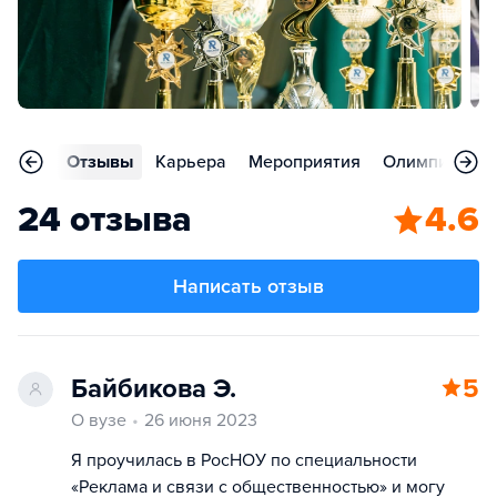
ления
Отзывы
Карьера
Мероприятия
Олимпиады
24 отзыва
4.6
Написать отзыв
Байбикова Э.
5
О вузе
26 июня 2023
Я проучилась в РосНОУ по специальности
«Реклама и связи с общественностью» и могу