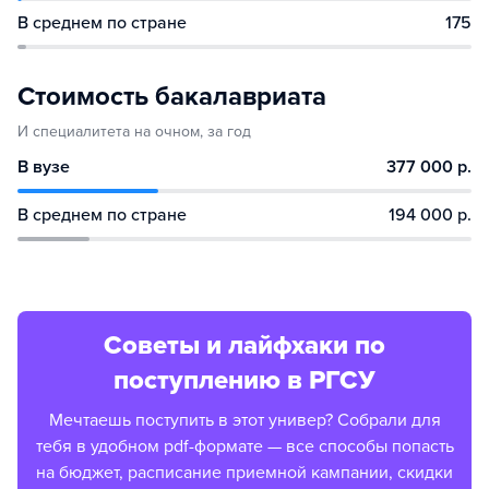
В среднем по стране
175
Стоимость бакалавриата
И специалитета на очном, за год
В вузе
377 000 р.
В среднем по стране
194 000 р.
Советы и лайфхаки по
поступлению в РГСУ
Мечтаешь поступить в этот универ? Собрали для
тебя в удобном pdf-формате — все способы попасть
на бюджет, расписание приемной кампании, скидки