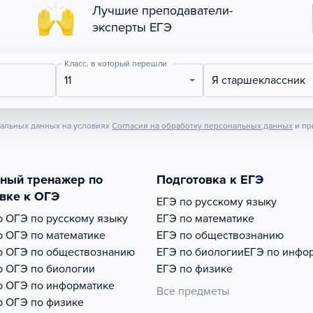
Лучшие преподаватели-
эксперты ЕГЭ
Класс, в который перешли
11
Я старшеклассник
нальных данных на условиях
Согласия на обработку персональных данных
и пр
тный тренажер по
Подготовка к ЕГЭ
вке к ОГЭ
ЕГЭ по русскому языку
р
ОГЭ по русскому языку
ЕГЭ по математике
р
ОГЭ по математике
ЕГЭ по обществознанию
р
ОГЭ по обществознанию
ЕГЭ по биологии
ЕГЭ по инфо
р
ОГЭ по биологии
ЕГЭ по физике
р
ОГЭ по информатике
Все предметы
р
ОГЭ по физике