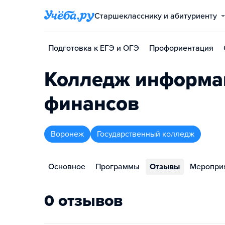
Старшекласснику и абитуриенту
Подготовка к ЕГЭ и ОГЭ
Профориентация
Колледж информа
финансов
Воронеж
Государственный колледж
Основное
Программы
Отзывы
Меропри
0 отзывов