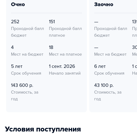
очно
заочно
252
151
—
13
Проходной балл
Проходной балл
Проходной балл
Пр
бюджет
платное
бюджет
пл
4
18
—
3
Мест на бюджет
Мест на платное
Мест на бюджет
Ме
5 лет
1 сент. 2026
6 лет
1 
Срок обучения
Начало занятий
Срок обучения
На
143 600 р.
43 100 р.
Стоимость, за
Стоимость, за
год
год
Условия поступления