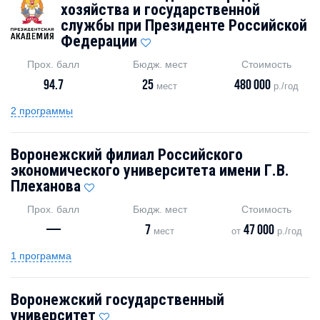
хозяйства и государственной
службы при Президенте Российской
Федерации
Прох. балл
Бюдж. мест
Стоимость
94.7
25
480 000
мест
р./год
2 программы
Воронежский филиал Российского
экономического университета имени Г.В.
Плеханова
Прох. балл
Бюдж. мест
Стоимость
—
7
47 000
мест
от
р./год
1 программа
Воронежский государственный
университет