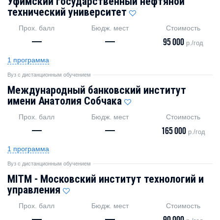
Уфимский государственный нефтяной
технический университет
Прох. балл
Бюдж. мест
Стоимость
—
—
95 000
р./год
1 программа
Вуз с дистанционным обучением
Международный банковский институт
имени Анатолия Собчака
Прох. балл
Бюдж. мест
Стоимость
—
—
165 000
р./год
1 программа
Вуз с дистанционным обучением
MITM - Московский институт технологий и
управления
Прох. балл
Бюдж. мест
Стоимость