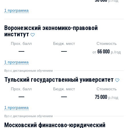
—
—
90 000
р./год
1 программа
Воронежский экономико-правовой
институт
Прох. балл
Бюдж. мест
Стоимость
—
—
66 000
от
р./год
1 программа
Вуз с дистанционным обучением
Тульский государственный университет
Прох. балл
Бюдж. мест
Стоимость
—
—
75 000
р./год
1 программа
Вуз с дистанционным обучением
Московский финансово-юридический