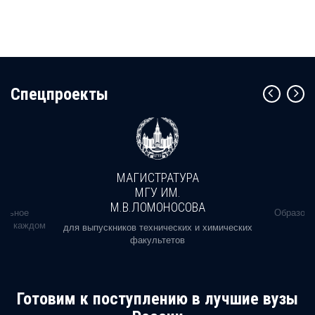
Cпецпроекты
МАГИСТРАТУРА
МГУ ИМ.
М.В.ЛОМОНОСОВА
альное
Образова
ь в каждом
для выпускников технических и химических
факультетов
Готовим к поступлению в лучшие вузы