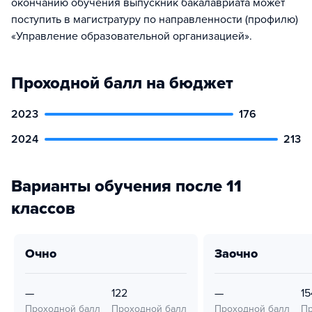
окончанию обучения выпускник бакалавриата может
поступить в магистратуру по направленности (профилю)
«Управление образовательной организацией».
Проходной балл на бюджет
2023
176
2024
213
Варианты обучения после 11
классов
очно
заочно
—
122
—
15
Проходной балл
Проходной балл
Проходной балл
Пр