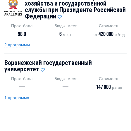
хозяйства и государственной
службы при Президенте Российской
Федерации
Прох. балл
Бюдж. мест
Стоимость
98.0
6
420 000
мест
от
р./год
2 программы
Воронежский государственный
университет
Прох. балл
Бюдж. мест
Стоимость
—
—
147 000
р./год
1 программа