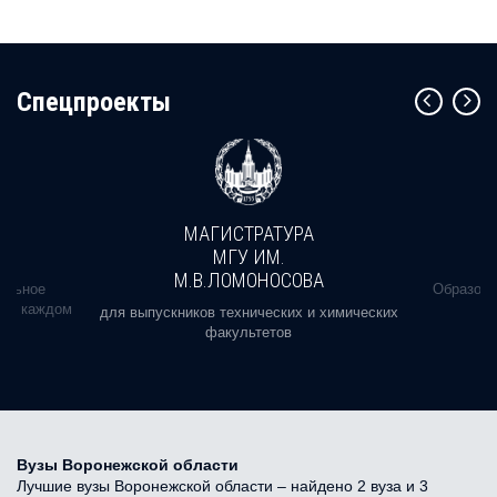
Cпецпроекты
МАГИСТРАТУРА
МГУ ИМ.
М.В.ЛОМОНОСОВА
альное
Образова
ь в каждом
для выпускников технических и химических
факультетов
Вузы Воронежской области
Лучшие вузы Воронежской области – найдено 2 вуза и 3