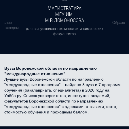
МАГИСТРАТУРА
МГУ ИМ.
М.В.ЛОМОНОСОВА
альное
Образова
ь в каждом
для выпускников технических и химических
факультетов
Вузы Воронежской области по направлению
"международные отношения"
Лучшие вузы Воронежской области по направлению
"международные отношения" – найдено 3 вуза и 7 программ
обучения (бакалавриата, специалитета) в 2026 году на
Учёба.ру. Список университетов, институтов, академий,
факультетов Воронежской области по направлению
"международные отношения" с адресами, отзывами, фото,
стоимостью обучения и проходным баллом.