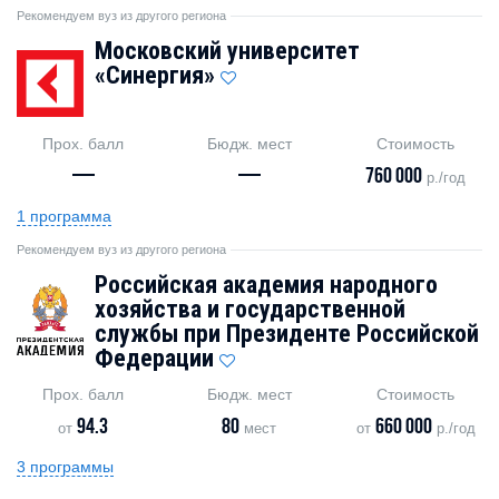
Рекомендуем вуз из другого региона
Московский университет
«Синергия»
Прох. балл
Бюдж. мест
Стоимость
—
—
760 000
р./год
1 программа
Рекомендуем вуз из другого региона
Российская академия народного
хозяйства и государственной
службы при Президенте Российской
Федерации
Прох. балл
Бюдж. мест
Стоимость
94.3
80
660 000
от
мест
от
р./год
3 программы