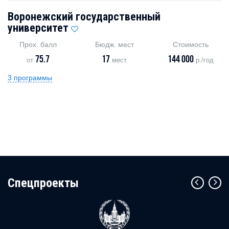
Воронежский государственный
университет
Прох. балл
Бюдж. мест
Стоимость
75.7
17
144 000
от
мест
р./год
3 программы
Cпецпроекты