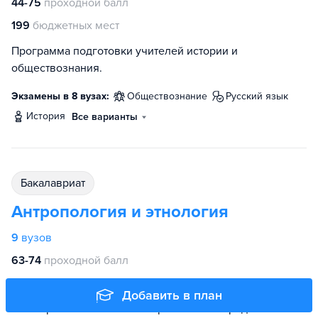
44-75
проходной балл
199
бюджетных мест
Программа подготовки учителей истории и
обществознания.
Экзамены в 8 вузах:
обществознание
русский язык
история
Все варианты
бакалавриат
Антропология и этнология
9
вузов
63-74
проходной балл
153
бюджетных места
Добавить в план
На направлении готовят антропологов — редких